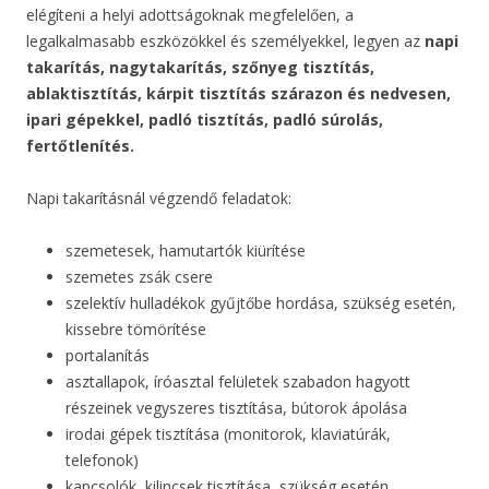
elégíteni a helyi adottságoknak megfelelően, a
legalkalmasabb eszközökkel és személyekkel, legyen az
napi
takarítás, nagytakarítás, szőnyeg tisztítás,
ablaktisztítás, kárpit tisztítás szárazon és nedvesen,
ipari gépekkel, padló tisztítás, padló súrolás,
fertőtlenítés.
Napi takarításnál végzendő feladatok:
szemetesek, hamutartók kiürítése
szemetes zsák csere
szelektív hulladékok gyűjtőbe hordása, szükség esetén,
kissebre tömörítése
portalanítás
asztallapok, íróasztal felületek szabadon hagyott
részeinek vegyszeres tisztítása, bútorok ápolása
irodai gépek tisztítása (monitorok, klaviatúrák,
telefonok)
kapcsolók, kilincsek tisztítása, szükség esetén