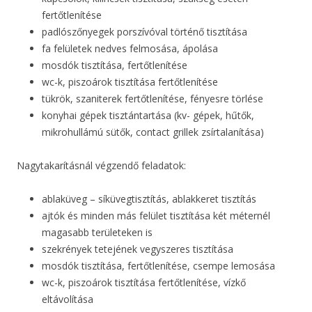
fertőtlenítése
padlószőnyegek porszívóval történő tisztítása
fa felületek nedves felmosása, ápolása
mosdók tisztítása, fertőtlenítése
wc-k, piszoárok tisztítása fertőtlenítése
tükrök, szaniterek fertőtlenítése, fényesre törlése
konyhai gépek tisztántartása (kv- gépek, hűtők,
mikrohullámú sütők, contact grillek zsírtalanítása)
Nagytakarításnál végzendő feladatok:
ablaküveg – síküvegtisztítás, ablakkeret tisztítás
ajtók és minden más felület tisztítása két méternél
magasabb területeken is
szekrények tetejének vegyszeres tisztítása
mosdók tisztítása, fertőtlenítése, csempe lemosása
wc-k, piszoárok tisztítása fertőtlenítése, vízkő
eltávolítása