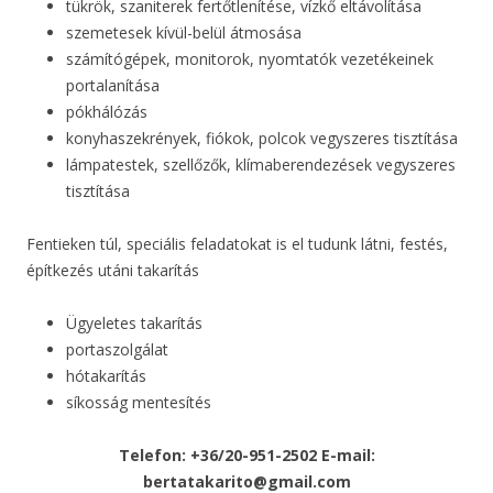
tükrök, szaniterek fertőtlenítése, vízkő eltávolítása
szemetesek kívül-belül átmosása
számítógépek, monitorok, nyomtatók vezetékeinek
portalanítása
pókhálózás
konyhaszekrények, fiókok, polcok vegyszeres tisztítása
lámpatestek, szellőzők, klímaberendezések vegyszeres
tisztítása
Fentieken túl, speciális feladatokat is el tudunk látni, festés,
építkezés utáni takarítás
Ügyeletes takarítás
portaszolgálat
hótakarítás
síkosság mentesítés
Telefon: +36/20-951-2502 E-mail:
bertatakarito@gmail.com