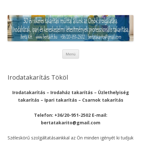
Irodatakarítás és Ipari takarítás
Pest megyében
Kilépés
Menü
a
tartalomba
Irodatakarítás Tököl
Irodatakarítás – Irodaház takarítás – Üzlethelyiség
takarítás – Ipari takarítás – Csarnok takarítás
Telefon: +36/20-951-2502 E-mail:
bertatakarito@gmail.com
Széleskörű szolgáltatásainkkal az Ön minden igényét ki tudjuk