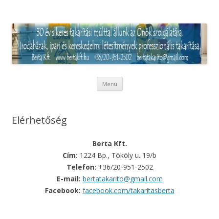
Irodatakarítás és Ipari takarítás
Pest megyében
Kilépés
Menü
a
tartalomba
Elérhetőség
Berta Kft.
Cím:
1224 Bp., Tököly u. 19/b
Telefon:
+36/20-951-2502
E-mail:
bertatakarito@gmail.com
Facebook:
facebook.com/takaritasberta