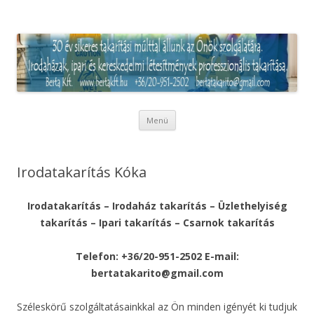
Irodatakarítás és Ipari takarítás
Pest megyében
Kilépés
Menü
a
tartalomba
Irodatakarítás Kóka
Irodatakarítás – Irodaház takarítás – Üzlethelyiség
takarítás – Ipari takarítás – Csarnok takarítás
Telefon: +36/20-951-2502 E-mail:
bertatakarito@gmail.com
Széleskörű szolgáltatásainkkal az Ön minden igényét ki tudjuk