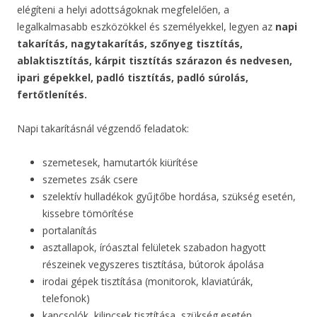
elégíteni a helyi adottságoknak megfelelően, a
legalkalmasabb eszközökkel és személyekkel, legyen az
napi
takarítás, nagytakarítás, szőnyeg tisztítás,
ablaktisztítás, kárpit tisztítás szárazon és nedvesen,
ipari gépekkel, padló tisztítás, padló súrolás,
fertőtlenítés.
Napi takarításnál végzendő feladatok:
szemetesek, hamutartók kiürítése
szemetes zsák csere
szelektív hulladékok gyűjtőbe hordása, szükség esetén,
kissebre tömörítése
portalanítás
asztallapok, íróasztal felületek szabadon hagyott
részeinek vegyszeres tisztítása, bútorok ápolása
irodai gépek tisztítása (monitorok, klaviatúrák,
telefonok)
kapcsolók, kilincsek tisztítása, szükség esetén