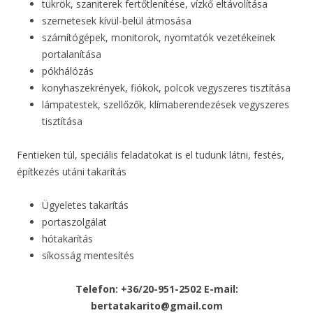
tükrök, szaniterek fertőtlenítése, vízkő eltávolítása
szemetesek kívül-belül átmosása
számítógépek, monitorok, nyomtatók vezetékeinek
portalanítása
pókhálózás
konyhaszekrények, fiókok, polcok vegyszeres tisztítása
lámpatestek, szellőzők, klímaberendezések vegyszeres
tisztítása
Fentieken túl, speciális feladatokat is el tudunk látni, festés,
építkezés utáni takarítás
Ügyeletes takarítás
portaszolgálat
hótakarítás
síkosság mentesítés
Telefon: +36/20-951-2502 E-mail:
bertatakarito@gmail.com