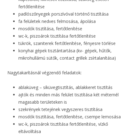
fertőtlenítése
padlószőnyegek porszívóval történő tisztítása
fa felületek nedves felmosása, ápolása
mosdók tisztítása, fertőtlenítése
wc-k, piszoárok tisztítása fertőtlenítése
tükrök, szaniterek fertőtlenítése, fényesre törlése
konyhai gépek tisztántartása (kv- gépek, hűtők,
mikrohullámú sütők, contact grillek zsírtalanítása)
Nagytakarításnál végzendő feladatok:
ablaküveg – síküvegtisztítás, ablakkeret tisztítás
ajtók és minden más felület tisztítása két méternél
magasabb területeken is
szekrények tetejének vegyszeres tisztítása
mosdók tisztítása, fertőtlenítése, csempe lemosása
wc-k, piszoárok tisztítása fertőtlenítése, vízkő
eltávolítása