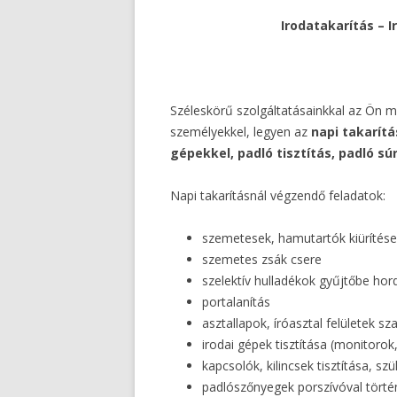
Irodatakarítás – I
Széleskörű szolgáltatásainkkal az Ön m
személyekkel, legyen az
napi takarítá
gépekkel, padló tisztítás, padló súr
Napi takarításnál végzendő feladatok:
szemetesek, hamutartók kiürítése
szemetes zsák csere
szelektív hulladékok gyűjtőbe hor
portalanítás
asztallapok, íróasztal felületek s
irodai gépek tisztítása (monitorok,
kapcsolók, kilincsek tisztítása, sz
padlószőnyegek porszívóval történ