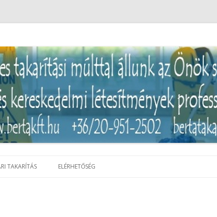
pari takarítás Pest megyében
Kilépés
a
ARI TAKARÍTÁS
ELÉRHETŐSÉG
tartalomba
t