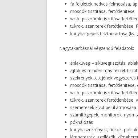
fa felületek nedves felmosása, áp
mosdók tisztítása, fertőtlenítése
wc-k, piszoárok tisztítása fertőtle
tükrök, szaniterek fertőtlenítése, 
konyhai gépek tisztántartása (kv- 
Nagytakarításnál végzendő feladatok:
ablaküveg – síküvegtisztítás, ablak
ajtók és minden más felület tiszt
szekrények tetejének vegyszeres t
mosdók tisztítása, fertőtlenítés
wc-k, piszoárok tisztítása fertőtlen
tükrök, szaniterek fertőtlenítése, v
szemetesek kívül-belül átmosása
számítógépek, monitorok, nyomta
pókhálózás
konyhaszekrények, fiókok, polcok 
lámpatestek, szellőzők, klímabere