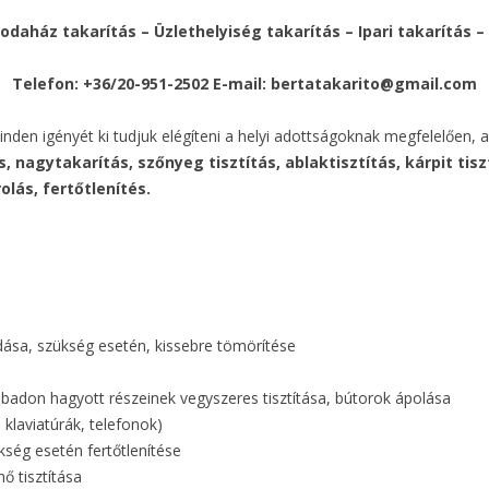
rodaház takarítás – Üzlethelyiség takarítás – Ipari takarítás 
Telefon: +36/20-951-2502 E-mail: bertatakarito@gmail.com
inden igényét ki tudjuk elégíteni a helyi adottságoknak megfelelően,
s, nagytakarítás, szőnyeg tisztítás, ablaktisztítás, kárpit tis
olás, fertőtlenítés.
dása, szükség esetén, kissebre tömörítése
zabadon hagyott részeinek vegyszeres tisztítása, bútorok ápolása
 klaviatúrák, telefonok)
ükség esetén fertőtlenítése
ő tisztítása