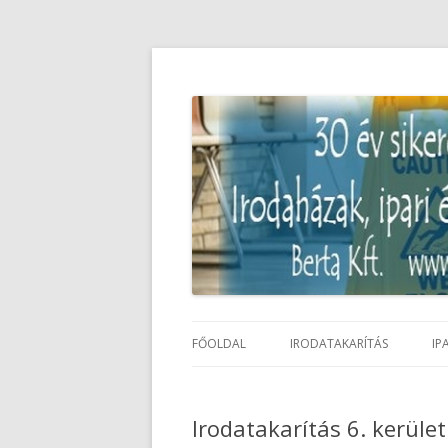
Irodatakarítás és I
FŐOLDAL
IRODATAKARÍTÁS
IP
Irodatakarítás 6. kerüle