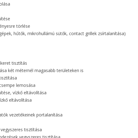
olása
nítése
fényesre törlése
gépek, hűtők, mikrohullámú sütők, contact grillek zsírtalanítása)
keret tisztítás
ítása két méternél magasabb területeken is
isztítása
e, csempe lemosása
ítése, vízkő eltávolítása
ízkő eltávolítása
tók vezetékeinek portalanítása
vegyszeres tisztítása
ndezések vegyszeres tisztítása