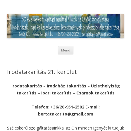
Irodatakarítás és Ipari takarítás
Pest megyében
Kilépés
Menü
a
tartalomba
Irodatakarítás 21. kerület
Irodatakarítás – Irodaház takarítás – Üzlethelyiség
takarítás – Ipari takarítás – Csarnok takarítás
Telefon: +36/20-951-2502 E-mail:
bertatakarito@gmail.com
Széleskörű szolgáltatásainkkal az Ön minden igényét ki tudjuk