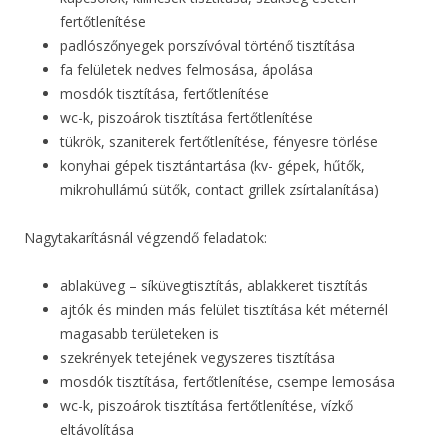
fertőtlenítése
padlószőnyegek porszívóval történő tisztítása
fa felületek nedves felmosása, ápolása
mosdók tisztítása, fertőtlenítése
wc-k, piszoárok tisztítása fertőtlenítése
tükrök, szaniterek fertőtlenítése, fényesre törlése
konyhai gépek tisztántartása (kv- gépek, hűtők,
mikrohullámú sütők, contact grillek zsírtalanítása)
Nagytakarításnál végzendő feladatok:
ablaküveg – síküvegtisztítás, ablakkeret tisztítás
ajtók és minden más felület tisztítása két méternél
magasabb területeken is
szekrények tetejének vegyszeres tisztítása
mosdók tisztítása, fertőtlenítése, csempe lemosása
wc-k, piszoárok tisztítása fertőtlenítése, vízkő
eltávolítása