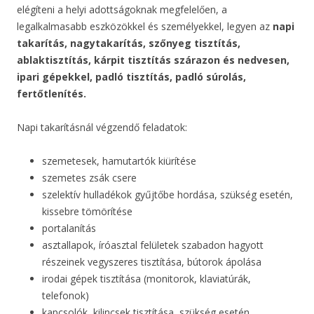
elégíteni a helyi adottságoknak megfelelően, a
legalkalmasabb eszközökkel és személyekkel, legyen az
napi
takarítás, nagytakarítás, szőnyeg tisztítás,
ablaktisztítás, kárpit tisztítás szárazon és nedvesen,
ipari gépekkel, padló tisztítás, padló súrolás,
fertőtlenítés.
Napi takarításnál végzendő feladatok:
szemetesek, hamutartók kiürítése
szemetes zsák csere
szelektív hulladékok gyűjtőbe hordása, szükség esetén,
kissebre tömörítése
portalanítás
asztallapok, íróasztal felületek szabadon hagyott
részeinek vegyszeres tisztítása, bútorok ápolása
irodai gépek tisztítása (monitorok, klaviatúrák,
telefonok)
kapcsolók, kilincsek tisztítása, szükség esetén