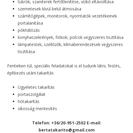
tükrök, szaniterek fertőtlenítése, vízkő eltávolítása
szemetesek kívül-belül átmosása
számítógépek, monitorok, nyomtatók vezetékeinek
portalanítása
pókhálózás
konyhaszekrények, fiókok, polcok vegyszeres tisztítása
lámpatestek, szellőzők, klímaberendezések vegyszeres
tisztítása
Fentieken túl, speciális feladatokat is el tudunk látni, festés,
építkezés utáni takarítás
Ügyeletes takarítás
portaszolgálat
hótakarítás
síkosság mentesítés
Telefon: +36/20-951-2502 E-mail:
bertatakarito@gmail.com